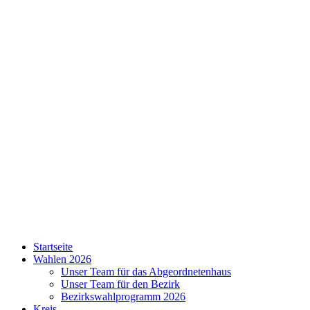
Skip
to
content
SPD
Startseite
Charlottenburg-
Wahlen 2026
Wilmersdorf
Unser Team für das Abgeordnetenhaus
Unser Team für den Bezirk
Bezirkswahlprogramm 2026
Kreis