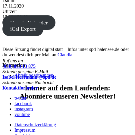
Datum
17.11.2020
Uhrzeit
19:30 - 22:00
Google Kalender
iCal Export
Diese Sitzung findet digital statt – Infos unter spd-halensee.de oder
du wendest dich per Mail an
Claudia
Ruf uns an
Kategorien
(030) 863 13 875
Schreib uns eine E-Mail
Abteilungssitzungen
Isabel.Herrmann @spd.de
Schreib uns eine Nachricht
Immer auf dem Laufenden:
Kontaktformular
Abonniere unseren Newsletter!
twitter
facebook
instagram
youtube
Datenschutzerklärung
Impressum