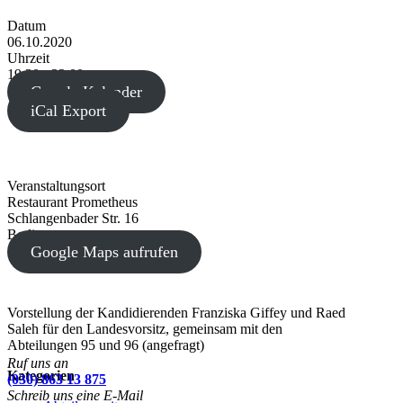
Datum
06.10.2020
Uhrzeit
19:30 - 22:00
Google Kalender
iCal Export
Veranstaltungsort
Restaurant Prometheus
Schlangenbader Str. 16
Berlin
Google Maps aufrufen
Vorstellung der Kandidierenden Franziska Giffey und Raed
Saleh für den Landesvorsitz, gemeinsam mit den
Abteilungen 95 und 96 (angefragt)
Ruf uns an
Kategorien
(030) 863 13 875
Schreib uns eine E-Mail