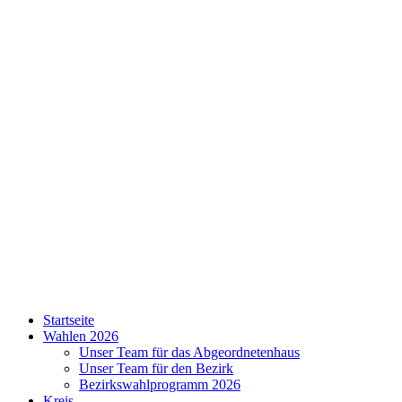
Skip
to
content
SPD
Startseite
Charlottenburg-
Wahlen 2026
Wilmersdorf
Unser Team für das Abgeordnetenhaus
Unser Team für den Bezirk
Bezirkswahlprogramm 2026
Kreis