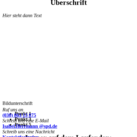
Überschrift
Hier steht dann Text
Bildunterschrift
Ruf uns an
Punkt 1
(030) 863 13 875
Punkt 3
Schreib uns eine E-Mail
Punkt 5
Isabel.Herrmann @spd.de
Schreib uns eine Nachricht