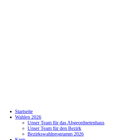
Skip
to
content
SPD
Startseite
Charlottenburg-
Wahlen 2026
Wilmersdorf
Unser Team für das Abgeordnetenhaus
Unser Team für den Bezirk
Bezirkswahlprogramm 2026
Kreis